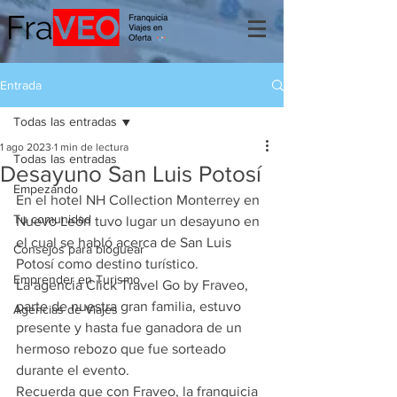
Entrada
Todas las entradas
1 ago 2023
1 min de lectura
Todas las entradas
Desayuno San Luis Potosí
Empezando
En el hotel NH Collection Monterrey en 
Tu comunidad
Nuevo León tuvo lugar un desayuno en 
el cual se habló acerca de San Luis 
Consejos para bloguear
Potosí como destino turístico.
Emprender en Turismo
La agencia Click Travel Go by Fraveo, 
parte de nuestra gran familia, estuvo 
Agencias de Viajes
presente y hasta fue ganadora de un 
hermoso rebozo que fue sorteado 
durante el evento.
Recuerda que con Fraveo, la franquicia 