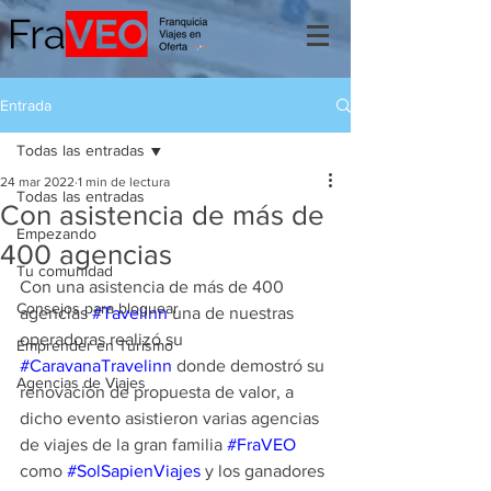
Entrada
Todas las entradas
24 mar 2022
1 min de lectura
Todas las entradas
Con asistencia de más de
Empezando
400 agencias
Tu comunidad
Con una asistencia de más de 400 
Consejos para bloguear
agencias 
#Tavelinn
 una de nuestras 
operadoras realizó su 
Emprender en Turismo
#CaravanaTravelinn
 donde demostró su 
Agencias de Viajes
renovación de propuesta de valor, a 
dicho evento asistieron varias agencias 
de viajes de la gran familia 
#FraVEO
como 
#SolSapienViajes
 y los ganadores 