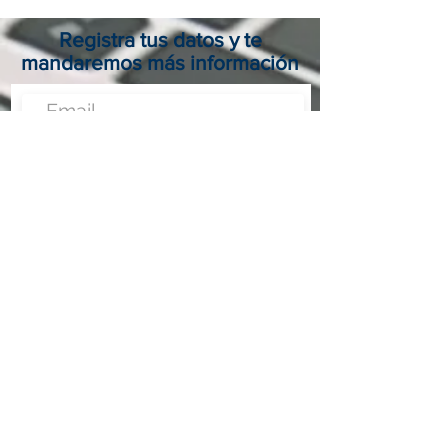
Registra tus datos y te
mandaremos más información
Enviar
Nunca fue tan fácil montar un negocio
Más información:
www.fraveo.com