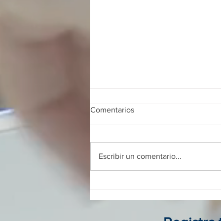
Comentarios
Escribir un comentario...
Franquicias digitales en
Colombia: guía completa para
invertir, operar y crecer sin
local físico