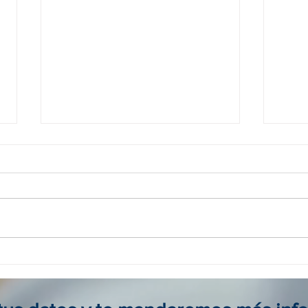
Agencia viajes online en
Tour
Colombia: reserva seguro, fácil
para 
y al mejor precio
viaje