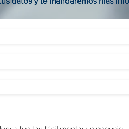
 tus datos y te mandaremos más inf
unca fue tan fácil montar un negocio