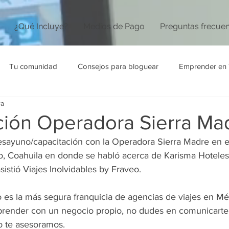
¿Qué Incluye?
Medios de Pago
Preguntas frecue
Tu comunidad
Consejos para bloguear
Emprender en 
ra
ción Operadora Sierra Ma
esayuno/capacitación con la Operadora Sierra Madre en el
llo, Coahuila en donde se habló acerca de Karisma Hoteles
sistió Viajes Inolvidables by Fraveo.
es la más segura franquicia de agencias de viajes en Méxi
prender con un negocio propio, no dudes en comunicarte
 te asesoramos.