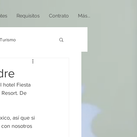
ntes
Requisitos
Contrato
Más...
Turismo
dre
 hotel Fiesta 
 Resort. De 
co, así que si 
 con nosotros 