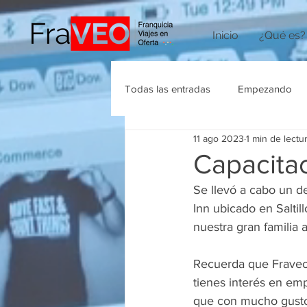
Inicio
¿Qué es?
Todas las entradas
Empezando
11 ago 2023
1 min de lectu
Agencias de Viajes
Capacita
Se llevó a cabo un d
Inn ubicado en Salti
nuestra gran familia a
Recuerda que Fraveo 
tienes interés en em
que con mucho gusto