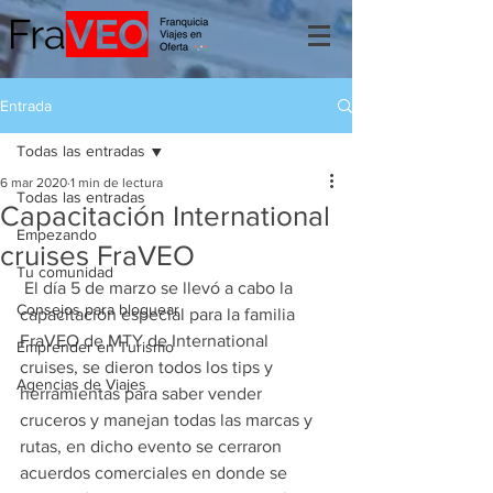
Entrada
Todas las entradas
6 mar 2020
1 min de lectura
Todas las entradas
Capacitación International
Empezando
cruises FraVEO
Tu comunidad
 El día 5 de marzo se llevó a cabo la 
Consejos para bloguear
capacitación especial para la familia 
FraVEO de MTY de International 
Emprender en Turismo
cruises, se dieron todos los tips y 
Agencias de Viajes
herramientas para saber vender 
cruceros y manejan todas las marcas y 
rutas, en dicho evento se cerraron 
acuerdos comerciales en donde se 