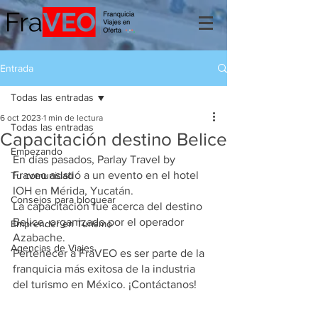
Entrada
Todas las entradas
6 oct 2023
1 min de lectura
Todas las entradas
Capacitación destino Belice
Empezando
En días pasados, Parlay Travel by 
Fraveo asistió a un evento en el hotel 
Tu comunidad
IOH en Mérida, Yucatán.
Consejos para bloguear
La capacitación fue acerca del destino 
Belice, organizado por el operador 
Emprender en Turismo
Azabache.
Agencias de Viajes
Pertenecer a FraVEO es ser parte de la 
franquicia más exitosa de la industria 
del turismo en México. ¡Contáctanos!