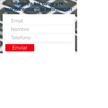
Registra tus datos y te
mandaremos más información
Enviar
Nunca fue tan fácil montar un negocio
Más información:
www.fraveo.com