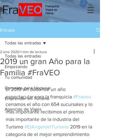
Entrada
Todas las entradas
2 ene 2020
1 min de lectura
Todas las entradas
2019 un gran Año para la
Empezando
Familia #FraVEO
Tu comunidad
Consejos para bloguear
El 2019 sin duda fue un año 
espectacular para la franquicia 
#Fraveo
Emprender en Turismo
cerramos el año con 654 sucursales y lo 
Agencias de Viajes
más importante recibimos el premio 
más importante de la industria del 
Turismo 
#ElAngeldelTurismo
 2019 en la 
categoría de el mejor emprendimiento 