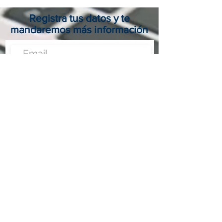
Registra tus datos y te
mandaremos más información
Enviar
Nunca fue tan fácil montar un negocio
Más información:
www.fraveo.com